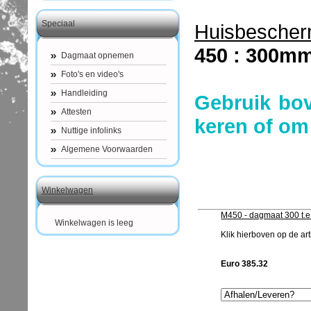
Speciaal
Huisbescher
450 : 300m
Dagmaat opnemen
Foto's en video's
Handleiding
Gebruik bo
Attesten
keren of om
Nuttige infolinks
Algemene Voorwaarden
Winkelwagen
M450 - dagmaat 300 t.
Winkelwagen is leeg
Klik hierboven op de arti
Euro 385.32