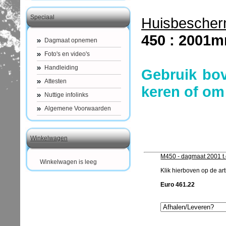
Speciaal
Huisbescher
450 : 2001
Dagmaat opnemen
Foto's en video's
Handleiding
Gebruik bo
Attesten
keren of om
Nuttige infolinks
Algemene Voorwaarden
Winkelwagen
M450 - dagmaat 2001 t
Winkelwagen is leeg
Klik hierboven op de arti
Euro 461.22