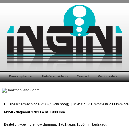
n
Demo opbergen
Foto's en video's
Contact
Regiodealers
Huisbeschermer Model 450 (45 cm hoog)
|
M 450 : 1701mm t.e.m 2000mm br
M450 - dagmaat 1701 t.e.m. 1800 mm
Bestel dit type indien uw dagmaat 1701 t.e.m. 1800 mm bedraagt.