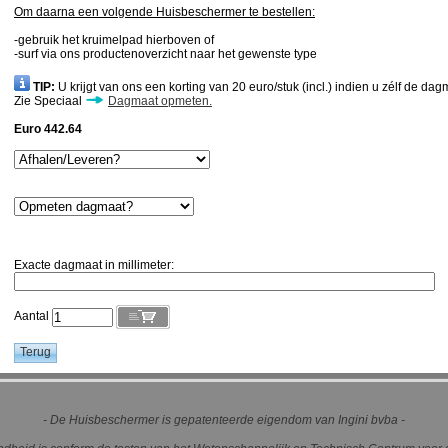
Om daarna een volgende Huisbeschermer te bestellen:
-gebruik het kruimelpad hierboven of
-surf via ons productenoverzicht naar het gewenste type
TIP:
U krijgt van ons een korting van 20 euro/stuk (incl.) indien u zélf de da
Zie Speciaal
Dagmaat opmeten.
Euro 442.64
Exacte dagmaat in millimeter:
Aantal
- De Huisbeschermer is gepatenteerde eigendom van Ingini bvba -