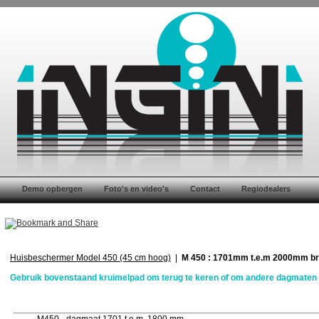
n
Demo opbergen
Foto's en video's
Contact
Regiodealers
Huisbeschermer Model 450 (45 cm hoog)
|
M 450 : 1701mm t.e.m 2000mm b
Gebruik bovenstaand kruimelpad om terug te keren of om andere dagmaten t