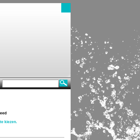
reed
e kiezen.